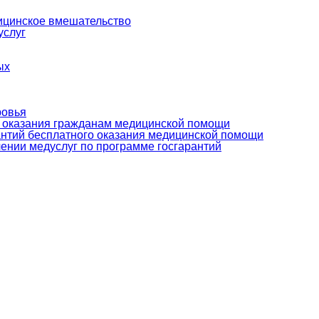
ицинское вмешательство
услуг
ых
ровья
о оказания гражданам медицинской помощи
антий бесплатного оказания медицинской помощи
ении медуслуг по программе госгарантий