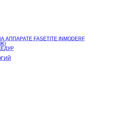
А АППАРАТЕ FASETITE INMODERF
Ж)
ЦЕДУР
ОГИЙ