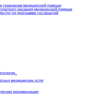
ия гражданам медицинской помощи
сплатного оказания медицинской помощи
дуслуг по программе госгарантий
етология_
атных медицинских услуг
ические рекомендации