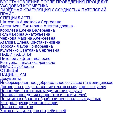
ВОССТАНОВЛЕНИЕ ПОСЛЕ ПРОВЕДЕНИЯ ПРОЦЕДУР
УХОДОВАЯ КОСМЕТИКА
ЛАЗЕРНАЯ КОАГУЛЯЦИЯ СОСУДИСТЫХ ПАТОЛОГИЙ
ПРАЙС
СПЕЦИАЛИСТЫ
Шатохина Анастасия Сергеевна
Аксентьева Екатерина Александровна
Королева Елена Валерьевна
Гольман Яна Анатольевна
Чернова Марина Алексеевна
Агапова Елена Константиновна
Торосян Лаура Григорьевна
Культенко Светлана Сергеевна
НАШИ РАБОТЫ
Нитевой лифтинг до/после
Контурная пластика до/после
INMODE до/после
ОТЗЫВЫ
ПАЦИЕНТАМ
Документы
Информированное добровольное согласие на медицинско
Договор на предоставление платных медицинских услуг
Положение о платных медицинских услугах
Правила поведения пациентов и посетителей
Политика в области обработки персональных данных
Контролирующие организации
Права пациентов
Закон о защите прав потребителей