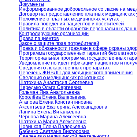
Документы
Информированное добровольное согласие на мед
Договор на предоставление платных медицинских 
Положение о платных медицинских услугах
Правила поведения пациентов и посетителей
Политика в области обработки персональных данн
Контролирующие организации
Права пациентов
Закон о защите прав потребителей
Права и обязанности граждан в сфере охраны здо
Программа государственных гарантий бесплатног
Территориальная программа государственных гар
Уведомление по идентификации пациентов и получ
Сведения о лекарственных препаратах
Перечень ЖНВЛП для медицинского применения
Сведения о медицинских работниках
Шатохина Анастасия Сергеевна
Нередько Ольга Сергеевна
Гольман Яна Анатольевна
Королёва Елена Валерьевна
Агапова Елена Константиновна
Аксентьева Екатерина Александровна
Лапина Елена Витальевна
Чернова Марина Алексеевна
Шатохина Мария Алексеевна
Новицкая Елена Валерьевна
Бабенко Светлана Викторовна
Сведения о медицинской деятельности