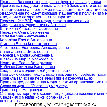
Права и обязанности граждан в сфере охраны здоровья
Программа государственных гарантий бесплатного оказан
Территориальная программа государственных гарантий бе
Уведомление по идентификации пациентов и получении ме
Сведения о лекарственных препаратах
Перечень ЖНВЛП для медицинского применения
Сведения о медицинских работниках
Шатохина Анастасия Сергеевна
Нередько Ольга Сергеевна
Гольман Яна Анатольевна
Королёва Елена Валерьевна
Агапова Елена Константиновна
Аксентьева Екатерина Александровна
Лапина Елена Витальевна
Чернова Марина Алексеевна
Шатохина Мария Алексеевна
Новицкая Елена Валерьевна
Бабенко Светлана Викторовна
Сведения о медицинской деятельности
Порядок оказания медицинской помощи по профилю _косм
Правила записи на первичный прием консультацию
Правила предоставления медицинскими организациями пл
Сроки ожидания (Оказания) мед услуг
График приема граждан
Стандарты, порядки оказания медицинской помощи и клин
Сведения о медицинской организации
КОНТАКТЫ
Г. СТАВРОПОЛЬ, УЛ. КРАСНОФЛОТСКАЯ, 94