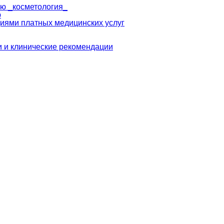
ю _косметология_
ю
иями платных медицинских услуг
 и клинические рекомендации