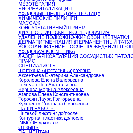
МЕЗОТЕРАПИЯ
БИОРЕВИТАЛИЗАЦИЯ
УХОДОВЫЕ ПРОЦЕДУРЫ ПО ЛИЦУ
ХИМИЧЕСКИЕ ПИЛИНГИ
МАССАЖ
КОНСУЛЬТАТИВНЫЙ ПРИЕМ
ДИАГНОСТИЧЕСКИЕ ИССЛЕДОВАНИЯ
УДАЛЕНИЕ ПОДКОЖНО-ЖИРОВОЙ КЛЕТЧАТКИ Н
ДЕРМАПИГМЕНТАЦИЯ (ПЕРМАНЕНТНЫЙ ТАТУА
ВОССТАНОВЛЕНИЕ ПОСЛЕ ПРОВЕДЕНИЯ ПРО
УХОДОВАЯ КОСМЕТИКА
ЛАЗЕРНАЯ КОАГУЛЯЦИЯ СОСУДИСТЫХ ПАТОЛ
ПРАЙС
СПЕЦИАЛИСТЫ
Шатохина Анастасия Сергеевна
Аксентьева Екатерина Александровна
Королева Елена Валерьевна
Гольман Яна Анатольевна
Чернова Марина Алексеевна
Агапова Елена Константиновна
Торосян Лаура Григорьевна
Культенко Светлана Сергеевна
НАШИ РАБОТЫ
Нитевой лифтинг до/после
Контурная пластика до/после
INMODE до/после
ОТЗЫВЫ
ПАЦИЕНТАМ