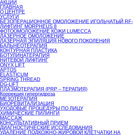
АКЦИИ
ГЛАВНАЯ
О ЦЕНТРЕ
УСЛУГИ
БЕЗОПЕРАЦИОННОЕ ОМОЛОЖЕНИЕ ИГОЛЬЧАТЫЙ RF-
ЛИФТИНГ MORPHEUS 8
ФОТООМОЛОЖЕНИЕ КОЖИ LUMECCA
ЛАЗЕРНОЕ ОМОЛОЖЕНИЕ
ЛАЗЕРНАЯ ЭПИЛЯЦИЯ НОВОГО ПОКОЛЕНИЯ
БАЛЬНЕОТЕРАПИЯ
КОНТУРНАЯ ПЛАСТИКА
БОТУЛИНАТЕРАПИЯ
НИТЕВОЙ ЛИФТИНГ
ONYX LIFT
APTOS
ELASTICUM
SPRING THREAD
DG-LIFT
ПЛАЗМОТЕРАПИЯ (PRP – ТЕРАПИЯ)
Коррекция гипергидроза
МЕЗОТЕРАПИЯ
БИОРЕВИТАЛИЗАЦИЯ
УХОДОВЫЕ ПРОЦЕДУРЫ ПО ЛИЦУ
ХИМИЧЕСКИЕ ПИЛИНГИ
МАССАЖ
КОНСУЛЬТАТИВНЫЙ ПРИЕМ
ДИАГНОСТИЧЕСКИЕ ИССЛЕДОВАНИЯ
УДАЛЕНИЕ ПОДКОЖНО-ЖИРОВОЙ КЛЕТЧАТКИ НА