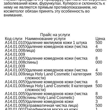
заболеваний кожи, фурункулах. Купероз и склонность к
нему не являются прямым противопоказанием, но
косметолог обязан принять эту особенность во
внимание.
Прайс на услуги
Код слуги
Наименование услуги
Цена
A14.01.010
Удаление милиумов кожи 1 штука
500
A14.01.005
Удаление комедонов кожи (чистка
4
A14.01.008
лица)
000
A14.01.009
A14.01.005
Удаление комедонов кожи (чистка
8
A14.01.008
спины)
000
A14.01.009
A14.01.005
Удаление комедонов кожи (чистка
4
A14.01.009
лица Holy Land Cosmetic I категория
500
сложности)
A14.01.005
Удаление комедонов кожи (чистка
6
A14.01.009
лица Holy Land Cosmetic II категория
500
сложности)
A14.01.005
Удаление комедонов кожи (чистка
8
A14.01.009
спины Holy Land Cosmetic)
500
A14.01.005
Удаление комедонов кожи
3
A14.01.009
(атравматичная чистка лица)
500
A20.01.001
Парафиновая маска на кожу
1