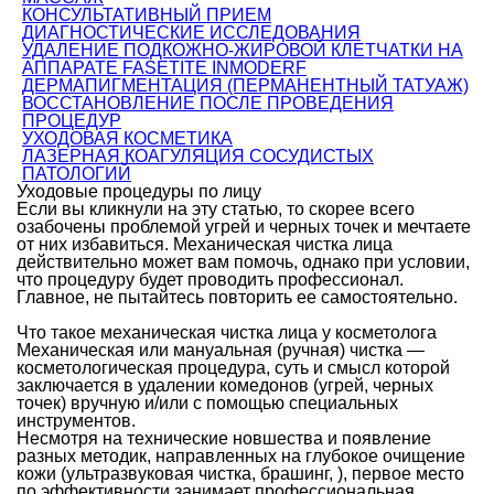
КОНСУЛЬТАТИВНЫЙ ПРИЕМ
ДИАГНОСТИЧЕСКИЕ ИССЛЕДОВАНИЯ
УДАЛЕНИЕ ПОДКОЖНО-ЖИРОВОЙ КЛЕТЧАТКИ НА
АППАРАТЕ FASETITE INMODERF
ДЕРМАПИГМЕНТАЦИЯ (ПЕРМАНЕНТНЫЙ ТАТУАЖ)
ВОССТАНОВЛЕНИЕ ПОСЛЕ ПРОВЕДЕНИЯ
ПРОЦЕДУР
УХОДОВАЯ КОСМЕТИКА
ЛАЗЕРНАЯ КОАГУЛЯЦИЯ СОСУДИСТЫХ
ПАТОЛОГИЙ
Уходовые процедуры по лицу
Если вы кликнули на эту статью, то скорее всего
озабочены проблемой угрей и черных точек и мечтаете
от них избавиться. Механическая чистка лица
действительно может вам помочь, однако при условии,
что процедуру будет проводить профессионал.
Главное, не пытайтесь повторить ее самостоятельно.
Что такое механическая чистка лица у косметолога
Механическая или мануальная (ручная) чистка —
косметологическая процедура, суть и смысл которой
заключается в удалении комедонов (угрей, черных
точек) вручную и/или с помощью специальных
инструментов.
Несмотря на технические новшества и появление
разных методик, направленных на глубокое очищение
кожи (ультразвуковая чистка, брашинг, ), первое место
по эффективности занимает профессиональная