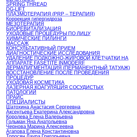
SPRING THREAD
DG-LIFT
ПЛАЗМОТЕРАПИЯ (PRP – ТЕРАПИЯ)
Коррекция гипергидроза
МЕЗОТЕРАПИЯ
БИОРЕВИТАЛИЗАЦИЯ
УХОДОВЫЕ ПРОЦЕДУРЫ ПО ЛИЦУ
ХИМИЧЕСКИЕ ПИЛИНГИ
МАССАЖ
КОНСУЛЬТАТИВНЫЙ ПРИЕМ
ДИАГНОСТИЧЕСКИЕ ИССЛЕДОВАНИЯ
УДАЛЕНИЕ ПОДКОЖНО-ЖИРОВОЙ КЛЕТЧАТКИ НА
АППАРАТЕ FASETITE INMODERF
ДЕРМАПИГМЕНТАЦИЯ (ПЕРМАНЕНТНЫЙ ТАТУАЖ)
ВОССТАНОВЛЕНИЕ ПОСЛЕ ПРОВЕДЕНИЯ
ПРОЦЕДУР
УХОДОВАЯ КОСМЕТИКА
ЛАЗЕРНАЯ КОАГУЛЯЦИЯ СОСУДИСТЫХ
ПАТОЛОГИЙ
ПРАЙС
СПЕЦИАЛИСТЫ
Шатохина Анастасия Сергеевна
Аксентьева Екатерина Александровна
Королева Елена Валерьевна
Гольман Яна Анатольевна
Чернова Марина Алексеевна
Агапова Елена Константиновна
Торосян Лаура Григорьевна