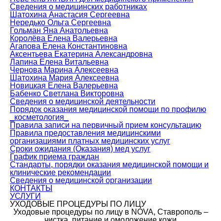
Сведения о медицинских работниках
Шатохина Анастасия Сергеевна
Нередько Ольга Сергеевна
Гольман Яна Анатольевна
Королёва Елена Валерьевна
Агапова Елена Константиновна
Аксентьева Екатерина Александровна
Лапина Елена Витальевна
Чернова Марина Алексеевна
Шатохина Мария Алексеевна
Новицкая Елена Валерьевна
Бабенко Светлана Викторовна
Сведения о медицинской деятельности
Порядок оказания медицинской помощи по профилю
_косметология_
Правила записи на первичный прием консультацию
Правила предоставления медицинскими
организациями платных медицинских услуг
Сроки ожидания (Оказания) мед услуг
График приема граждан
Стандарты, порядки оказания медицинской помощи и
клинические рекомендации
Сведения о медицинской организации
КОНТАКТЫ
УСЛУГИ
УХОДОВЫЕ ПРОЦЕДУРЫ ПО ЛИЦУ
Уходовые процедуры по лицу в NOVA, Ставрополь –
чистка, питание и омоложение кожи