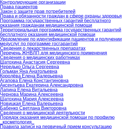
Контролирующие организации
Права пациентов
Закон о защите прав потребителей
Права и обязанности граждан в сфере охраны здоровья
Программа государственных гарантий бесплатного
оказания гражданам медицинской помощи
Территориальная программа государственных гарантий
бесплатного оказания медицинской помощи
Уведомление по идентификации пациентов и получении
медуслуг по программе госгарантий
Сведения о лекарственных препаратах
Перечень ЖНВЛП для медицинского применения
Сведения о медицинских работниках
Шатохина Анастасия Сергеевна
Нередько Ольга Сергеевна
Гольман Яна Анатольевна
Королёва Елена Валерьевна
Агапова Елена Константиновна
Аксентьева Екатерина Александровна
Лапина Елена Витальевна
Чернова Марина Алексеевна
Шатохина Мария Алексеевна
Новицкая Елена Валерьевна
Бабенко Светлана Викторовна
Сведения о медицинской деятельности
Порядок оказания медицинской помощи по профилю
_косметология_
Правила записи на первичный прием консультацию