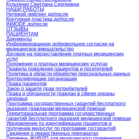
Культенко Светлана Сергеевна
НАШИ РАБОТЫ
Нитевой лифтинг до/после
Контурная пластика до/после
INMODE до/после
ОТЗЫВЫ
ПАЦИЕНТАМ
Документы
Информированное добровольное согласие на
медицинское вмешательство
Договор на предоставление платных медицинских
услуг
Положение о платных медицинских услугах
Правила поведения пациентов и посетителей
Политика в области обработки персональных данных
Контролирующие организации
Права пациентов
Закон о защите прав потребителей
Права и обязанности граждан в сфере охраны
здоровья
Программа государственных гарантий бесплатного
оказания гражданам медицинской помощи
Территориальная программа государственных
гарантий бесплатного оказания медицинской помощи
Уведомление по идентификации пациентов и
получении медуслуг по программе госгарантий
Сведения о лекарственных препаратах
Перечень ЖНВЛП для медицинского применения