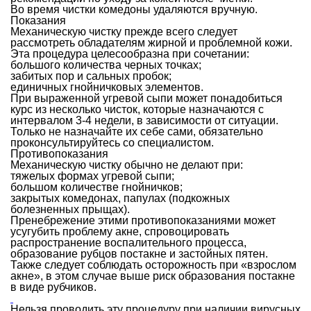
Во время чистки комедоны удаляются вручную.
Показания
Механическую чистку прежде всего следует
рассмотреть обладателям жирной и проблемной кожи.
Эта процедура целесообразна при сочетании:
большого количества черных точках;
забитых пор и сальных пробок;
единичных гнойничковых элементов.
При выраженной угревой сыпи может понадобиться
курс из несколько чисток, которые назначаются с
интервалом 3-4 недели, в зависимости от ситуации.
Только не назначайте их себе сами, обязательно
проконсультируйтесь со специалистом.
Противопоказания
Механическую чистку обычно не делают при:
тяжелых формах угревой сыпи;
большом количестве гнойничков;
закрытых комедонах, папулах (подкожных
болезненных прыщах).
Пренебрежение этими противопоказаниями может
усугубить проблему акне, спровоцировать
распространение воспалительного процесса,
образование рубцов постакне и застойных пятен.
Также следует соблюдать осторожность при «взрослом
акне», в этом случае выше риск образования постакне
в виде рубчиков.
Нельзя проводить эту процедуру при наличии вирусных