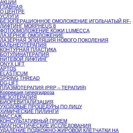
АКЦИИ
ГЛАВНАЯ
О ЦЕНТРЕ
УСЛУГИ
БЕЗОПЕРАЦИОННОЕ ОМОЛОЖЕНИЕ ИГОЛЬЧАТЫЙ RF-
ЛИФТИНГ MORPHEUS 8
ФОТООМОЛОЖЕНИЕ КОЖИ LUMECCA
ЛАЗЕРНОЕ ОМОЛОЖЕНИЕ
ЛАЗЕРНАЯ ЭПИЛЯЦИЯ НОВОГО ПОКОЛЕНИЯ
БАЛЬНЕОТЕРАПИЯ
КОНТУРНАЯ ПЛАСТИКА
БОТУЛИНАТЕРАПИЯ
НИТЕВОЙ ЛИФТИНГ
ONYX LIFT
APTOS
ELASTICUM
SPRING THREAD
DG-LIFT
ПЛАЗМОТЕРАПИЯ (PRP – ТЕРАПИЯ)
Коррекция гипергидроза
МЕЗОТЕРАПИЯ
БИОРЕВИТАЛИЗАЦИЯ
УХОДОВЫЕ ПРОЦЕДУРЫ ПО ЛИЦУ
ХИМИЧЕСКИЕ ПИЛИНГИ
МАССАЖ
КОНСУЛЬТАТИВНЫЙ ПРИЕМ
ДИАГНОСТИЧЕСКИЕ ИССЛЕДОВАНИЯ
УДАЛЕНИЕ ПОДКОЖНО-ЖИРОВОЙ КЛЕТЧАТКИ НА