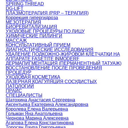
SPRING THREAD
DG-LIFT
ПЛАЗМОТЕРАПИЯ (PRP – ТЕРАПИЯ)
Коррекция гипергидроза
МЕЗОТЕРАПИЯ
БИОРЕВИТАЛИЗАЦИЯ
УХОДОВЫЕ ПРОЦЕДУРЫ ПО ЛИЦУ
ХИМИЧЕСКИЕ ПИЛИНГИ
МАССАЖ
КОНСУЛЬТАТИВНЫЙ ПРИЕМ
ДИАГНОСТИЧЕСКИЕ ИССЛЕДОВАНИЯ
УДАЛЕНИЕ ПОДКОЖНО-ЖИРОВОЙ КЛЕТЧАТКИ НА
АППАРАТЕ FASETITE INMODERF
ДЕРМАПИГМЕНТАЦИЯ (ПЕРМАНЕНТНЫЙ ТАТУАЖ)
ВОССТАНОВЛЕНИЕ ПОСЛЕ ПРОВЕДЕНИЯ
ПРОЦЕДУР
УХОДОВАЯ КОСМЕТИКА
ЛАЗЕРНАЯ КОАГУЛЯЦИЯ СОСУДИСТЫХ
ПАТОЛОГИЙ
ПРАЙС
СПЕЦИАЛИСТЫ
Шатохина Анастасия Сергеевна
Аксентьева Екатерина Александровна
Королева Елена Валерьевна
Гольман Яна Анатольевна
Чернова Марина Алексеевна
Агапова Елена Константиновна
Торосян Лаура Григорьевна