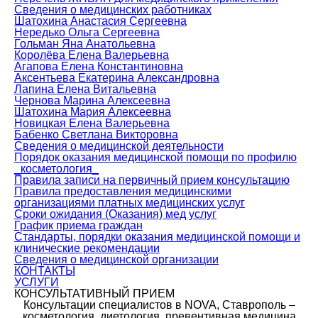
Сведения о медицинских работниках
Шатохина Анастасия Сергеевна
Нередько Ольга Сергеевна
Гольман Яна Анатольевна
Королёва Елена Валерьевна
Агапова Елена Константиновна
Аксентьева Екатерина Александровна
Лапина Елена Витальевна
Чернова Марина Алексеевна
Шатохина Мария Алексеевна
Новицкая Елена Валерьевна
Бабенко Светлана Викторовна
Сведения о медицинской деятельности
Порядок оказания медицинской помощи по профилю
_косметология_
Правила записи на первичный прием консультацию
Правила предоставления медицинскими
организациями платных медицинских услуг
Сроки ожидания (Оказания) мед услуг
График приема граждан
Стандарты, порядки оказания медицинской помощи и
клинические рекомендации
Сведения о медицинской организации
КОНТАКТЫ
УСЛУГИ
КОНСУЛЬТАТИВНЫЙ ПРИЕМ
Консультации специалистов в NOVA, Ставрополь –
косметология, диетология, превентивная медицина