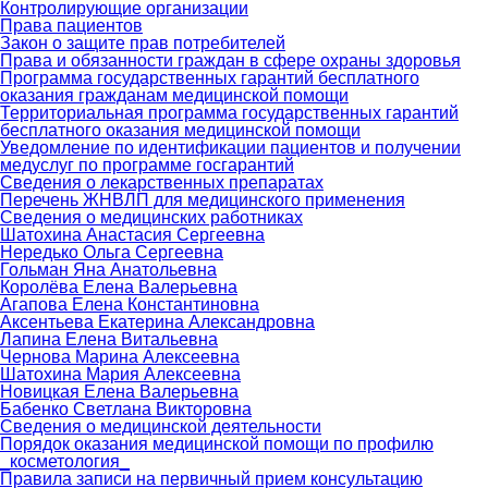
Контролирующие организации
Права пациентов
Закон о защите прав потребителей
Права и обязанности граждан в сфере охраны здоровья
Программа государственных гарантий бесплатного
оказания гражданам медицинской помощи
Территориальная программа государственных гарантий
бесплатного оказания медицинской помощи
Уведомление по идентификации пациентов и получении
медуслуг по программе госгарантий
Сведения о лекарственных препаратах
Перечень ЖНВЛП для медицинского применения
Сведения о медицинских работниках
Шатохина Анастасия Сергеевна
Нередько Ольга Сергеевна
Гольман Яна Анатольевна
Королёва Елена Валерьевна
Агапова Елена Константиновна
Аксентьева Екатерина Александровна
Лапина Елена Витальевна
Чернова Марина Алексеевна
Шатохина Мария Алексеевна
Новицкая Елена Валерьевна
Бабенко Светлана Викторовна
Сведения о медицинской деятельности
Порядок оказания медицинской помощи по профилю
_косметология_
Правила записи на первичный прием консультацию