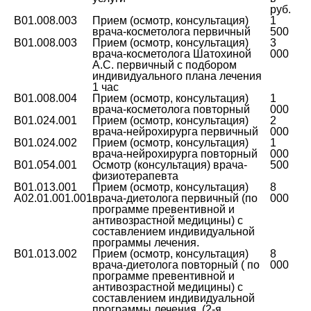
руб.
B01.008.003
Прием (осмотр, консультация)
1
врача-косметолога первичный
500
B01.008.003
Прием (осмотр, консультация)
3
врача-косметолога Шатохиной
000
А.С. первичный с подбором
индивидуального плана лечения
1 час
B01.008.004
Прием (осмотр, консультация)
1
врача-косметолога повторный
000
B01.024.001
Прием (осмотр, консультация)
2
врача-нейрохирурга первичный
000
B01.024.002
Прием (осмотр, консультация)
1
врача-нейрохирурга повторный
000
B01.054.001
Осмотр (консультация) врача-
500
физиотерапевта
B01.013.001
Прием (осмотр, консультация)
8
A02.01.001.001
врача-диетолога первичный (по
000
программе превентивной и
антивозрастной медицины) с
составлением индивидуальной
программы лечения.
B01.013.002
Прием (осмотр, консультация)
8
врача-диетолога повторный ( по
000
программе превентивной и
антивозрастной медицины) с
составлением индивидуальной
программы лечения. (2-я