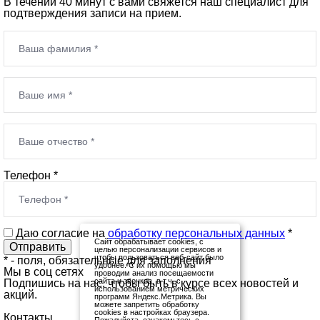
В течении 40 минут с вами свяжется наш специалист для
подтверждения записи на прием.
Телефон *
Даю согласие на
обработку персональных данных
*
Сайт обрабатывает cookies, с
целью персонализации сервисов и
чтобы пользоваться веб-сайт было
*
- поля, обязательные для заполнения
удобнее. С их помощью мы
Мы в соц сетях
проводим анализ посещаемости
сайта и звонков, в т.ч. с
Подпишись на нас, чтобы быть в курсе всех новостей и
использованием метрических
акций.
программ Яндекс.Метрика. Вы
можете запретить обработку
cookies в настройках браузера.
Контакты