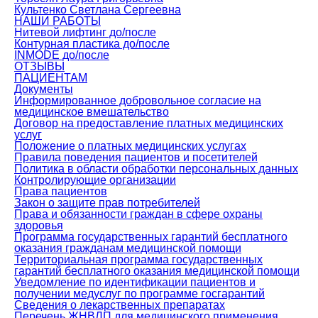
Культенко Светлана Сергеевна
НАШИ РАБОТЫ
Нитевой лифтинг до/после
Контурная пластика до/после
INMODE до/после
ОТЗЫВЫ
ПАЦИЕНТАМ
Документы
Информированное добровольное согласие на
медицинское вмешательство
Договор на предоставление платных медицинских
услуг
Положение о платных медицинских услугах
Правила поведения пациентов и посетителей
Политика в области обработки персональных данных
Контролирующие организации
Права пациентов
Закон о защите прав потребителей
Права и обязанности граждан в сфере охраны
здоровья
Программа государственных гарантий бесплатного
оказания гражданам медицинской помощи
Территориальная программа государственных
гарантий бесплатного оказания медицинской помощи
Уведомление по идентификации пациентов и
получении медуслуг по программе госгарантий
Сведения о лекарственных препаратах
Перечень ЖНВЛП для медицинского применения