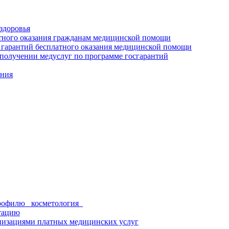
здоровья
тного оказания гражданам медицинской помощи
 гарантий бесплатного оказания медицинской помощи
получении медуслуг по программе госгарантий
ения
рофилю _косметология_
тацию
низациями платных медицинских услуг