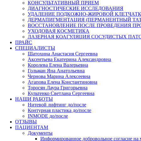
КОНСУЛЬТАТИВНЫЙ ПРИЕМ
ДИАГНОСТИЧЕСКИЕ ИССЛЕДОВАНИЯ
УДАЛЕНИЕ ПОДКОЖНО-ЖИРОВОЙ КЛЕТЧАТКИ
ДЕРМАПИГМЕНТАЦИЯ (ПЕРМАНЕНТНЫЙ ТАТ
ВОССТАНОВЛЕНИЕ ПОСЛЕ ПРОВЕДЕНИЯ ПР
УХОДОВАЯ КОСМЕТИКА
ЛАЗЕРНАЯ КОАГУЛЯЦИЯ СОСУДИСТЫХ ПАТ
ПРАЙС
СПЕЦИАЛИСТЫ
Шатохина Анастасия Сергеевна
Аксентьева Екатерина Александровна
Королева Елена Валерьевна
Гольман Яна Анатольевна
Чернова Марина Алексеевна
Агапова Елена Константиновна
Торосян Лаура Григорьевна
Культенко Светлана Сергеевна
НАШИ РАБОТЫ
Нитевой лифтинг до/после
Контурная пластика до/после
INMODE до/после
ОТЗЫВЫ
ПАЦИЕНТАМ
Документы
Информированное добровольное согласие на 