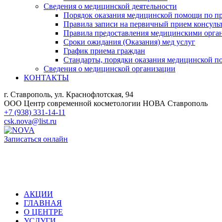
Сведения о медицинской деятельности
Порядок оказания медицинской помощи по п
Правила записи на первичный прием консуль
Правила предоставления медицинскими орга
Сроки ожидания (Оказания) мед услуг
График приема граждан
Стандарты, порядки оказания медицинской п
Сведения о медицинской организации
КОНТАКТЫ
г. Ставрополь, ул. Краснофлотская, 94
ООО Центр современной косметологии НОВА Ставрополь
+7 (938) 331-14-11
csk.nova@list.ru
Записаться онлайн
АКЦИИ
ГЛАВНАЯ
О ЦЕНТРЕ
УСЛУГИ