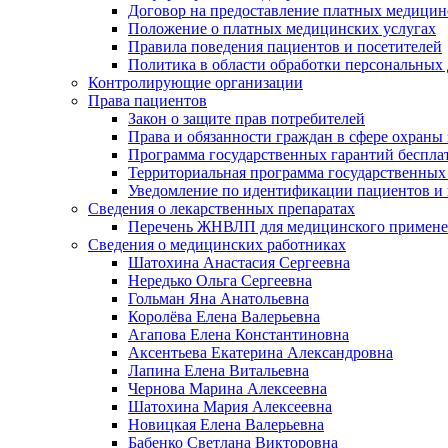
Договор на предоставление платных медицин
Положение о платных медицинских услугах
Правила поведения пациентов и посетителей
Политика в области обработки персональных
Контролирующие организации
Права пациентов
Закон о защите прав потребителей
Права и обязанности граждан в сфере охраны 
Программа государственных гарантий беспла
Территориальная программа государственных
Уведомление по идентификации пациентов и 
Сведения о лекарственных препаратах
Перечень ЖНВЛП для медицинского примен
Сведения о медицинских работниках
Шатохина Анастасия Сергеевна
Нередько Ольга Сергеевна
Гольман Яна Анатольевна
Королёва Елена Валерьевна
Агапова Елена Константиновна
Аксентьева Екатерина Александровна
Лапина Елена Витальевна
Чернова Марина Алексеевна
Шатохина Мария Алексеевна
Новицкая Елена Валерьевна
Бабенко Светлана Викторовна