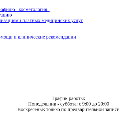
рофилю _косметология_
тацию
низациями платных медицинских услуг
омощи и клинические рекомендации
График работы:
Понедельник - суббота: с 9:00 до 20:00
Воскресенье: только по предварительной записи