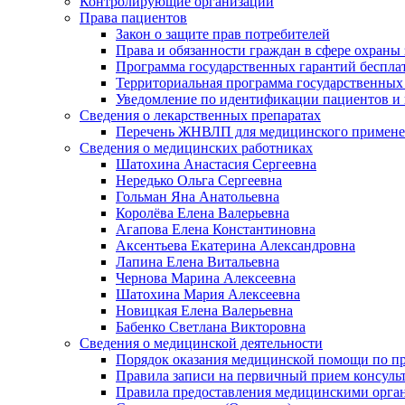
Контролирующие организации
Права пациентов
Закон о защите прав потребителей
Права и обязанности граждан в сфере охраны 
Программа государственных гарантий беспла
Территориальная программа государственных
Уведомление по идентификации пациентов и 
Сведения о лекарственных препаратах
Перечень ЖНВЛП для медицинского примен
Сведения о медицинских работниках
Шатохина Анастасия Сергеевна
Нередько Ольга Сергеевна
Гольман Яна Анатольевна
Королёва Елена Валерьевна
Агапова Елена Константиновна
Аксентьева Екатерина Александровна
Лапина Елена Витальевна
Чернова Марина Алексеевна
Шатохина Мария Алексеевна
Новицкая Елена Валерьевна
Бабенко Светлана Викторовна
Сведения о медицинской деятельности
Порядок оказания медицинской помощи по п
Правила записи на первичный прием консуль
Правила предоставления медицинскими орга