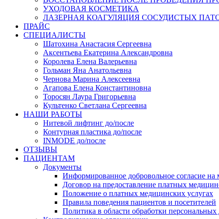
УХОДОВАЯ КОСМЕТИКА
ЛАЗЕРНАЯ КОАГУЛЯЦИЯ СОСУДИСТЫХ ПАТ
ПРАЙС
СПЕЦИАЛИСТЫ
Шатохина Анастасия Сергеевна
Аксентьева Екатерина Александровна
Королева Елена Валерьевна
Гольман Яна Анатольевна
Чернова Марина Алексеевна
Агапова Елена Константиновна
Торосян Лаура Григорьевна
Культенко Светлана Сергеевна
НАШИ РАБОТЫ
Нитевой лифтинг до/после
Контурная пластика до/после
INMODE до/после
ОТЗЫВЫ
ПАЦИЕНТАМ
Документы
Информированное добровольное согласие на 
Договор на предоставление платных медицин
Положение о платных медицинских услугах
Правила поведения пациентов и посетителей
Политика в области обработки персональных