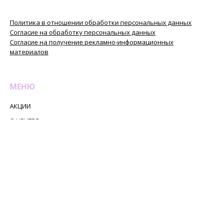
в т.ч. с использованием
метрических программ
Политика в отношении обработки персональных данных
Яндекс.Метрика. Вы можете
Согласие на обработку персональных данных
запретить обработку cookies в
Согласие на получение рекламно-информационных
настройках браузера.
материалов
Пожалуйста, ознакомьтесь с
Политикой в отношении
обработки персональных
данных
.
МЕНЮ
Я СОГЛАСЕН
АКЦИИ
О ЦЕНТРЕ
УСЛУГИ
ПРАЙС
СПЕЦИАЛИСТЫ
НАШИ РАБОТЫ
ОТЗЫВЫ
ПАЦИЕНТАМ